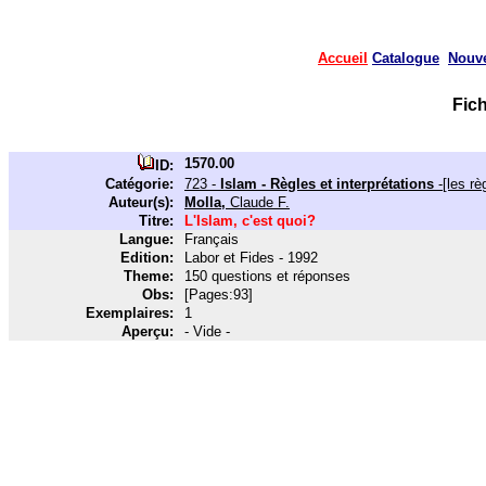
Accueil
Catalogue
Nouv
Fic
1570.00
ID:
Catégorie:
723 -
Islam - Règles et interprétations
-[les rè
Auteur(s):
Molla,
Claude F.
Titre:
L'Islam, c'est quoi?
Langue:
Français
Edition:
Labor et Fides - 1992
Theme:
150 questions et réponses
Obs:
[Pages:93]
Exemplaires:
1
Aperçu:
- Vide -