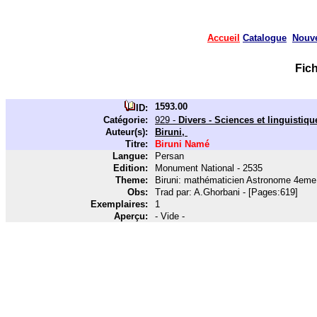
Accueil
Catalogue
Nouv
Fic
1593.00
ID:
Catégorie:
929 -
Divers - Sciences et linguistiqu
Auteur(s):
Biruni,
Titre:
Biruni Namé
Langue:
Persan
Edition:
Monument National - 2535
Theme:
Biruni: mathématicien Astronome 4eme
Obs:
Trad par: A.Ghorbani - [Pages:619]
Exemplaires:
1
Aperçu:
- Vide -