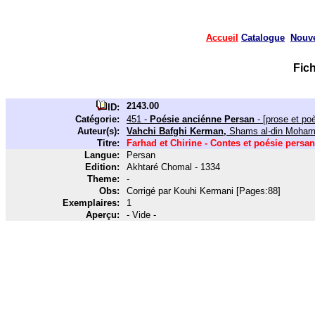
Accueil
Catalogue
Nouv
Fic
2143.00
ID:
Catégorie:
451 -
Poésie anciénne Persan
- [prose et po
Auteur(s):
Vahchi Bafghi Kerman,
Shams al-din Moha
Titre:
Farhad et Chirine - Contes et poésie persan
Langue:
Persan
Edition:
Akhtaré Chomal - 1334
Theme:
-
Obs:
Corrigé par Kouhi Kermani [Pages:88]
Exemplaires:
1
Aperçu:
- Vide -