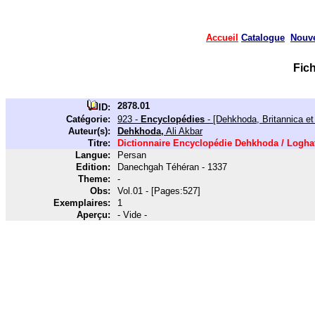
Accueil
Catalogue
Nouv
Fic
2878.01
ID:
Catégorie:
923 -
Encyclopédies
- [Dehkhoda, Britannica et
Auteur(s):
Dehkhoda,
Ali Akbar
Titre:
Dictionnaire Encyclopédie Dehkhoda / Logh
Langue:
Persan
Edition:
Danechgah Téhéran - 1337
Theme:
-
Obs:
Vol.01 - [Pages:527]
Exemplaires:
1
Aperçu:
- Vide -