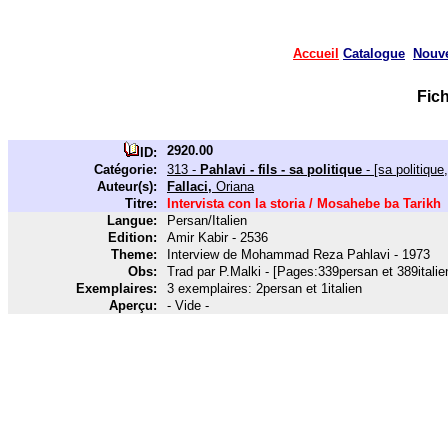
Accueil
Catalogue
Nouv
Fic
2920.00
ID:
Catégorie:
313 -
Pahlavi - fils - sa politique
- [sa politique,
Auteur(s):
Fallaci,
Oriana
Titre:
Intervista con la storia / Mosahebe ba Tarikh
Langue:
Persan/Italien
Edition:
Amir Kabir - 2536
Theme:
Interview de Mohammad Reza Pahlavi - 1973
Obs:
Trad par P.Malki - [Pages:339persan et 389italie
Exemplaires:
3 exemplaires: 2persan et 1italien
Aperçu:
- Vide -