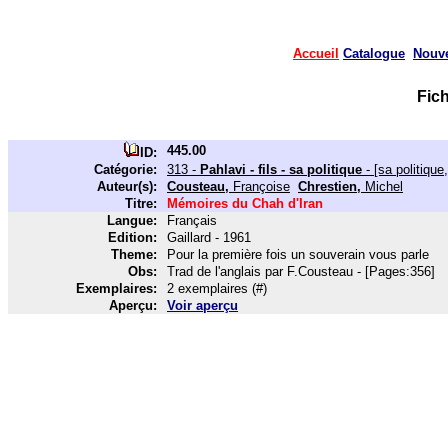
Accueil
Catalogue
Nouv
Fic
445.00
ID:
Catégorie:
313 -
Pahlavi - fils - sa politique
- [sa politique,
Auteur(s):
Cousteau,
Françoise
Chrestien,
Michel
Titre:
Mémoires du Chah d'Iran
Langue:
Français
Edition:
Gaillard - 1961
Theme:
Pour la première fois un souverain vous parle
Obs:
Trad de l'anglais par F.Cousteau - [Pages:356]
Exemplaires:
2 exemplaires (#)
Aperçu:
Voir aperçu