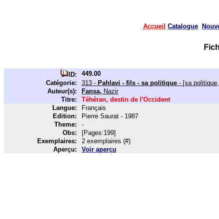
Accueil
Catalogue
Nouv
Fic
449.00
ID:
Catégorie:
313 -
Pahlavi - fils - sa politique
- [sa politique,
Auteur(s):
Fansa,
Nazir
Titre:
Téhéran, destin de l'Occident
Langue:
Français
Edition:
Pierre Saurat - 1987
Theme:
-
Obs:
[Pages:199]
Exemplaires:
2 exemplaires (#)
Aperçu:
Voir aperçu