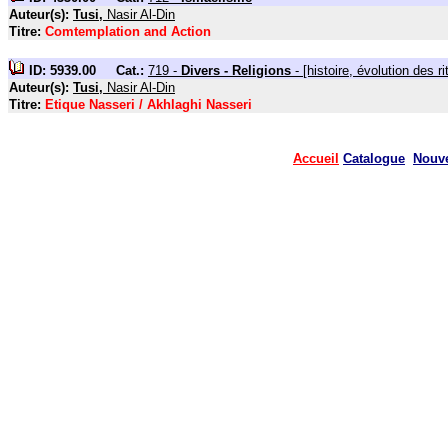
Auteur(s):
Tusi,
Nasir Al-Din
Titre:
Comtemplation and Action
ID: 5939.00 Cat.:
719 -
Divers - Religions
- [histoire, évolution des ri
Auteur(s):
Tusi,
Nasir Al-Din
Titre:
Etique Nasseri / Akhlaghi Nasseri
Accueil
Catalogue
Nouv