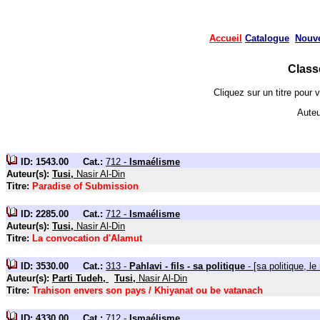
Accueil
Catalogue
Nouv
Class
Cliquez sur un titre pour 
Aute
ID: 1543.00 Cat.:
712 -
Ismaélisme
Auteur(s):
Tusi,
Nasir Al-Din
Titre:
Paradise of Submission
ID: 2285.00 Cat.:
712 -
Ismaélisme
Auteur(s):
Tusi,
Nasir Al-Din
Titre:
La convocation d'Alamut
ID: 3530.00 Cat.:
313 -
Pahlavi - fils - sa politique
- [sa politique, le
Auteur(s):
Parti Tudeh,
Tusi,
Nasir Al-Din
Titre:
Trahison envers son pays / Khiyanat ou be vatanach
ID: 4330.00 Cat.:
712 -
Ismaélisme