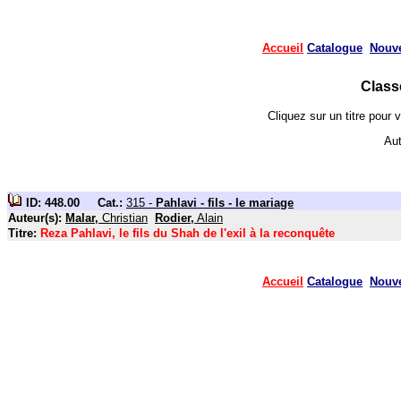
Accueil
Catalogue
Nouv
Class
Cliquez sur un titre pour 
Au
ID: 448.00 Cat.:
315 -
Pahlavi - fils - le mariage
Auteur(s):
Malar,
Christian
Rodier,
Alain
Titre:
Reza Pahlavi, le fils du Shah de l'exil à la reconquête
Accueil
Catalogue
Nouv